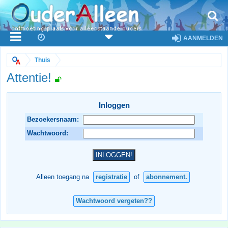
AANMELDEN
Thuis
Attentie!
Inloggen
Bezoekersnaam:
Wachtwoord:
Alleen toegang na
registratie
of
abonnement.
Wachtwoord vergeten??