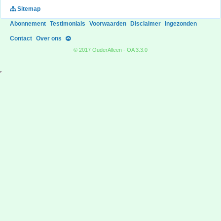
Sitemap
Abonnement
Testimonials
Voorwaarden
Disclaimer
Ingezonden
Contact
Over ons
© 2017 OuderAlleen - OA 3.3.0