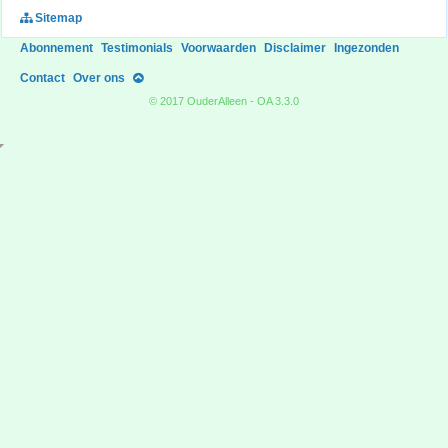
Sitemap
Abonnement
Testimonials
Voorwaarden
Disclaimer
Ingezonden
Contact
Over ons
© 2017 OuderAlleen - OA 3.3.0