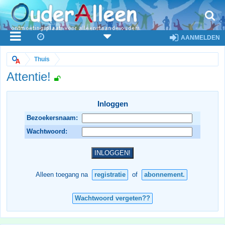
AANMELDEN
Thuis
Attentie!
Inloggen
Bezoekersnaam:
Wachtwoord:
Alleen toegang na
registratie
of
abonnement.
Wachtwoord vergeten??