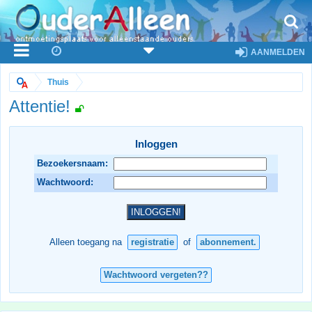
AANMELDEN
Thuis
Attentie!
Inloggen
Bezoekersnaam:
Wachtwoord:
Alleen toegang na
registratie
of
abonnement.
Wachtwoord vergeten??