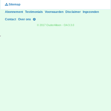
Sitemap
Abonnement
Testimonials
Voorwaarden
Disclaimer
Ingezonden
Contact
Over ons
© 2017 OuderAlleen - OA 3.3.0