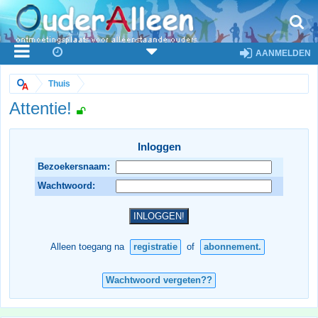
AANMELDEN
Thuis
Attentie!
Inloggen
Bezoekersnaam:
Wachtwoord:
Alleen toegang na
registratie
of
abonnement.
Wachtwoord vergeten??