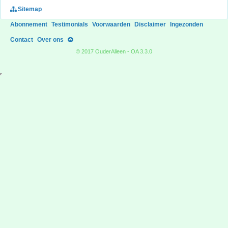
Sitemap
Abonnement
Testimonials
Voorwaarden
Disclaimer
Ingezonden
Contact
Over ons
© 2017 OuderAlleen - OA 3.3.0