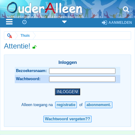
AANMELDEN
Thuis
Attentie!
Inloggen
Bezoekersnaam:
Wachtwoord:
Alleen toegang na
registratie
of
abonnement.
Wachtwoord vergeten??