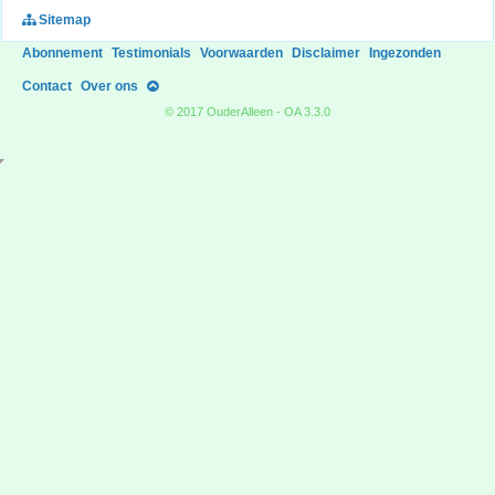
Sitemap
Abonnement
Testimonials
Voorwaarden
Disclaimer
Ingezonden
Contact
Over ons
© 2017 OuderAlleen - OA 3.3.0