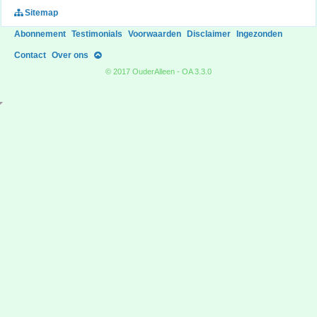
Sitemap
Abonnement
Testimonials
Voorwaarden
Disclaimer
Ingezonden
Contact
Over ons
© 2017 OuderAlleen - OA 3.3.0