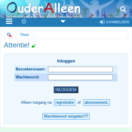
AANMELDEN
Thuis
Attentie!
Inloggen
Bezoekersnaam:
Wachtwoord:
Alleen toegang na
registratie
of
abonnement.
Wachtwoord vergeten??