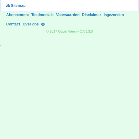
Sitemap
Abonnement
Testimonials
Voorwaarden
Disclaimer
Ingezonden
Contact
Over ons
© 2017 OuderAlleen - OA 3.3.0