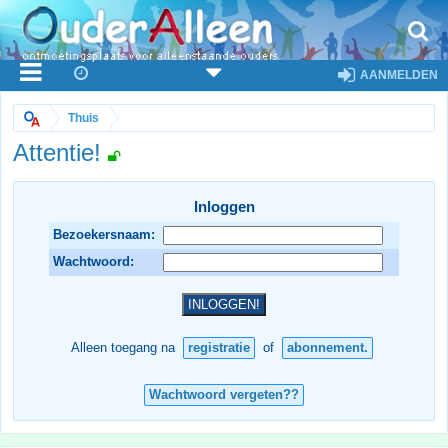
AANMELDEN
Thuis
Attentie!
Inloggen
Bezoekersnaam:
Wachtwoord:
Alleen toegang na
registratie
of
abonnement.
Wachtwoord vergeten??