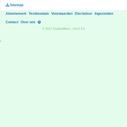
Sitemap
Abonnement
Testimonials
Voorwaarden
Disclaimer
Ingezonden
Contact
Over ons
© 2017 OuderAlleen - OA 3.3.0