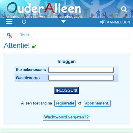
AANMELDEN
Thuis
Attentie!
Inloggen
Bezoekersnaam:
Wachtwoord:
Alleen toegang na
registratie
of
abonnement.
Wachtwoord vergeten??