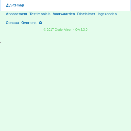
Sitemap
Abonnement
Testimonials
Voorwaarden
Disclaimer
Ingezonden
Contact
Over ons
© 2017 OuderAlleen - OA 3.3.0