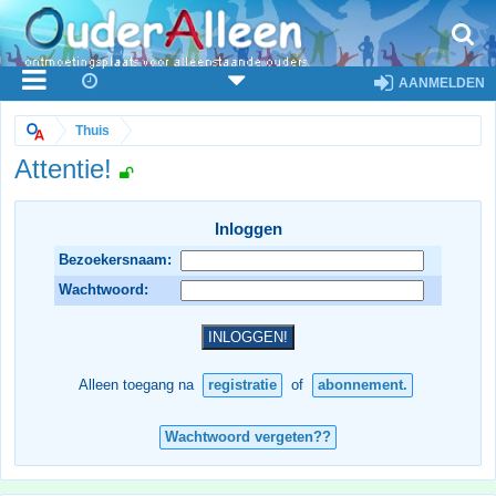
AANMELDEN
Thuis
Attentie!
Inloggen
Bezoekersnaam:
Wachtwoord:
Alleen toegang na
registratie
of
abonnement.
Wachtwoord vergeten??