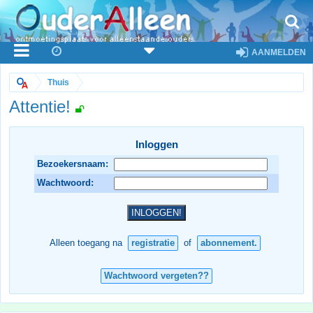
AANMELDEN
Thuis
Attentie!
Inloggen
Bezoekersnaam:
Wachtwoord:
Alleen toegang na
registratie
of
abonnement.
Wachtwoord vergeten??