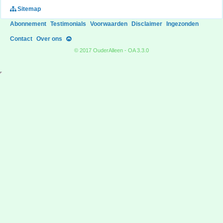
Sitemap
Abonnement
Testimonials
Voorwaarden
Disclaimer
Ingezonden
Contact
Over ons
© 2017 OuderAlleen - OA 3.3.0