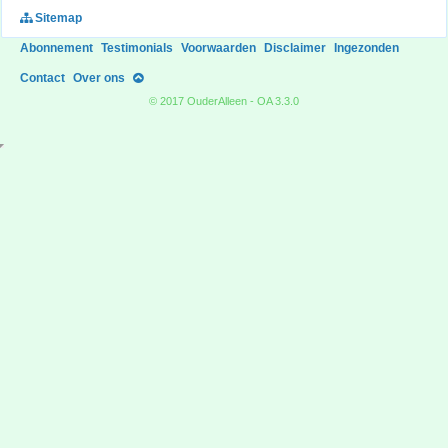
Sitemap
Abonnement
Testimonials
Voorwaarden
Disclaimer
Ingezonden
Contact
Over ons
© 2017 OuderAlleen - OA 3.3.0