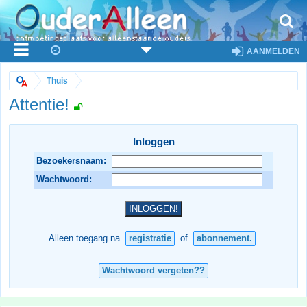
AANMELDEN
Thuis
Attentie!
Inloggen
Bezoekersnaam:
Wachtwoord:
Alleen toegang na
registratie
of
abonnement.
Wachtwoord vergeten??