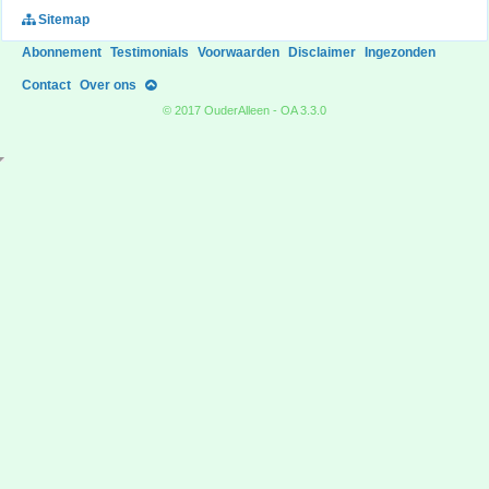
Sitemap
Abonnement
Testimonials
Voorwaarden
Disclaimer
Ingezonden
Contact
Over ons
© 2017 OuderAlleen - OA 3.3.0