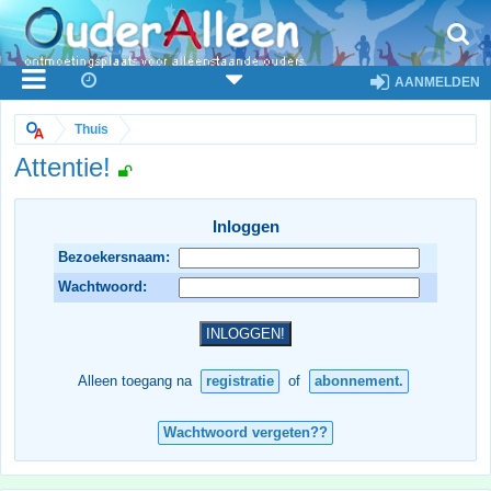
AANMELDEN
Thuis
Attentie!
Inloggen
Bezoekersnaam:
Wachtwoord:
Alleen toegang na
registratie
of
abonnement.
Wachtwoord vergeten??