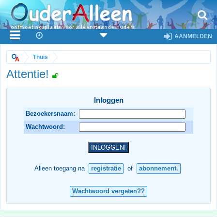
AANMELDEN
Thuis
Attentie!
Inloggen
Bezoekersnaam:
Wachtwoord:
Alleen toegang na
registratie
of
abonnement.
Wachtwoord vergeten??