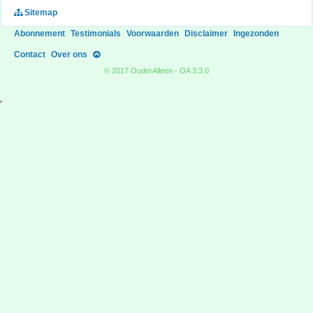
Sitemap
Abonnement
Testimonials
Voorwaarden
Disclaimer
Ingezonden
Contact
Over ons
© 2017 OuderAlleen - OA 3.3.0