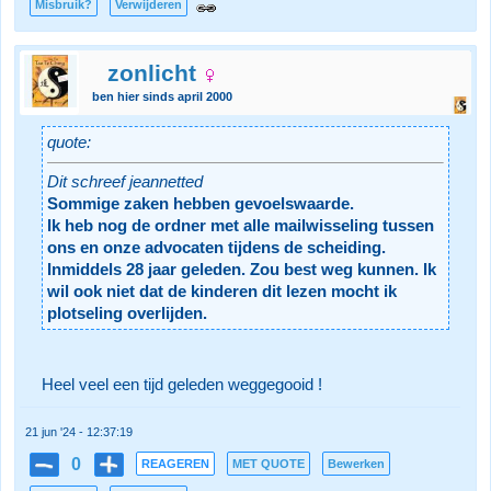
Misbruik?
Verwijderen
zonlicht
ben hier sinds april 2000
quote:
Dit schreef jeannetted
Sommige zaken hebben gevoelswaarde.
Ik heb nog de ordner met alle mailwisseling tussen
ons en onze advocaten tijdens de scheiding.
Inmiddels 28 jaar geleden. Zou best weg kunnen. Ik
wil ook niet dat de kinderen dit lezen mocht ik
plotseling overlijden.
Heel veel een tijd geleden weggegooid !
21 jun '24 - 12:37:19
0
REAGEREN
MET QUOTE
Bewerken