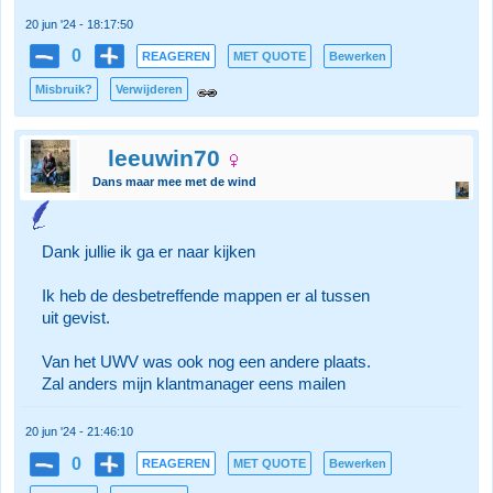
20 jun '24 - 18:17:50
0
REAGEREN
MET QUOTE
Bewerken
Misbruik?
Verwijderen
leeuwin70
Dans maar mee met de wind
Dank jullie ik ga er naar kijken
Ik heb de desbetreffende mappen er al tussen
uit gevist.
Van het UWV was ook nog een andere plaats.
Zal anders mijn klantmanager eens mailen
20 jun '24 - 21:46:10
0
REAGEREN
MET QUOTE
Bewerken