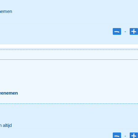
enemen
-
meenemen
 altijd
-