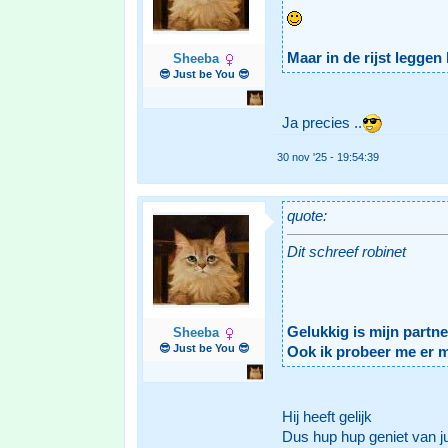
Maar in de rijst leggen 
Sheeba
😎 Just be You 😎
Ja precies ..
30 nov '25 - 19:54:39
quote:
Dit schreef robinet
Gelukkig is mijn partne
Sheeba
😎 Just be You 😎
Ook ik probeer me er m
Hij heeft gelijk
Dus hup hup geniet van ju