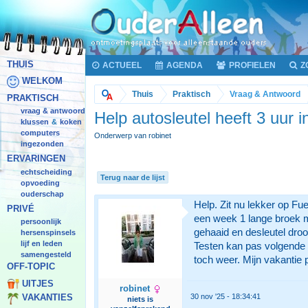
THUIS
ACTUEEL
AGENDA
PROFIELEN
Z
WELKOM
Thuis
Praktisch
Vraag & Antwoord
PRAKTISCH
vraag & antwoord
Help autosleutel heeft 3 uur 
klussen
koken
&
computers
Onderwerp van robinet
ingezonden
ERVARINGEN
echtscheiding
Terug naar de lijst
opvoeding
ouderschap
Help. Zit nu lekker op Fu
PRIVÉ
een week 1 lange broek me
persoonlijk
gehaaid en desleutel dro
hersenspinsels
lijf en leden
Testen kan pas volgende w
samengesteld
toch weer. Mijn vakantie p
OFF-TOPIC
UITJES
robinet
30 nov '25 - 18:34:41
VAKANTIES
niets is