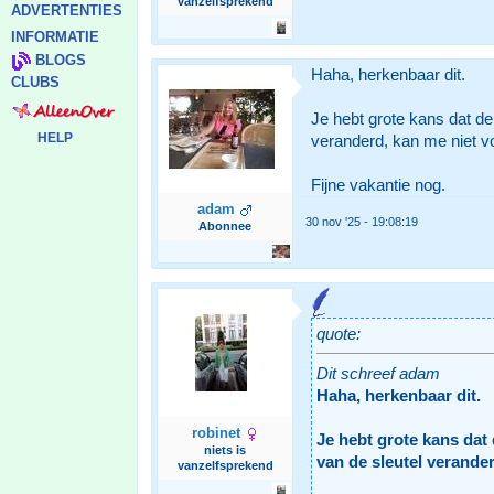
vanzelfsprekend
ADVERTENTIES
INFORMATIE
BLOGS
Haha, herkenbaar dit.
CLUBS
Je hebt grote kans dat de
HELP
veranderd, kan me niet vo
Fijne vakantie nog.
adam
30 nov '25 - 19:08:19
Abonnee
quote:
Dit schreef adam
Haha, herkenbaar dit.
robinet
Je hebt grote kans dat
niets is
van de sleutel verander
vanzelfsprekend