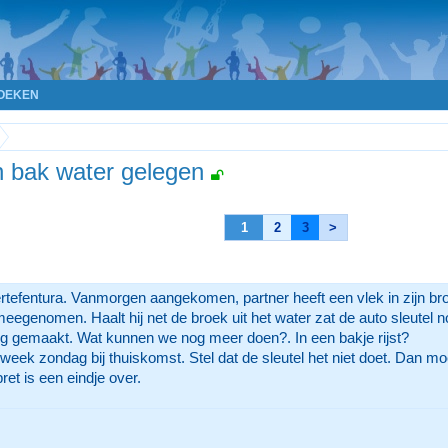
OEKEN
in bak water gelegen
1
2
3
>
ertefentura. Vanmorgen aangekomen, partner heeft een vlek in zijn br
egenomen. Haalt hij net de broek uit het water zat de auto sleutel n
og gemaakt. Wat kunnen we nog meer doen?. In een bakje rijst?
eek zondag bij thuiskomst. Stel dat de sleutel het niet doet. Dan mo
ret is een eindje over.