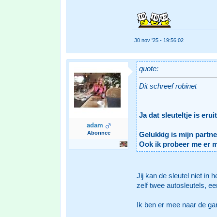
30 nov '25 - 19:56:02
quote:
Dit schreef robinet
Ja dat sleuteltje is e
adam
Abonnee
Gelukkig is mijn partne
Ook ik probeer me er m
Jij kan de sleutel niet in
zelf twee autosleutels, e
Ik ben er mee naar de gar