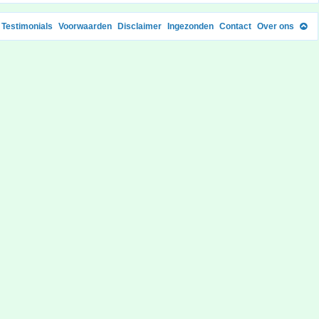
Testimonials
Voorwaarden
Disclaimer
Ingezonden
Contact
Over ons