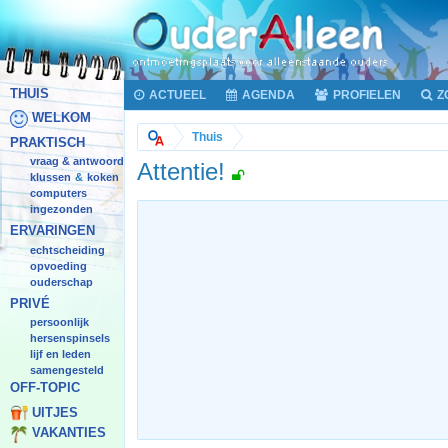
THUIS
ACTUEEL
AGENDA
PROFIELEN
Z
WELKOM
Thuis
PRAKTISCH
vraag & antwoord
Attentie!
klussen
koken
&
computers
ingezonden
ERVARINGEN
echtscheiding
opvoeding
ouderschap
PRIVÉ
persoonlijk
hersenspinsels
lijf en leden
samengesteld
OFF-TOPIC
UITJES
VAKANTIES