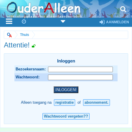
AANMELDEN
Thuis
Attentie!
Inloggen
Bezoekersnaam:
Wachtwoord:
Alleen toegang na
registratie
of
abonnement.
Wachtwoord vergeten??