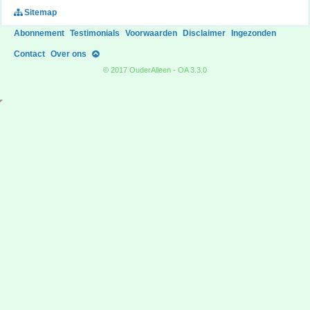
Sitemap
Abonnement
Testimonials
Voorwaarden
Disclaimer
Ingezonden
Contact
Over ons
© 2017 OuderAlleen - OA 3.3.0