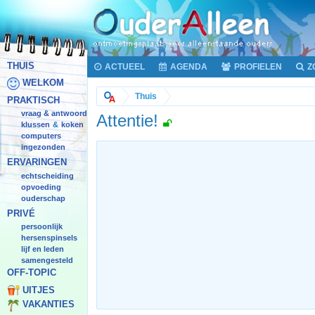
THUIS
ACTUEEL
AGENDA
PROFIELEN
Z
WELKOM
Thuis
PRAKTISCH
vraag & antwoord
Attentie!
klussen
koken
&
computers
ingezonden
ERVARINGEN
echtscheiding
opvoeding
ouderschap
PRIVÉ
persoonlijk
hersenspinsels
lijf en leden
samengesteld
OFF-TOPIC
UITJES
VAKANTIES