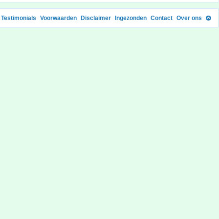
Testimonials
Voorwaarden
Disclaimer
Ingezonden
Contact
Over ons