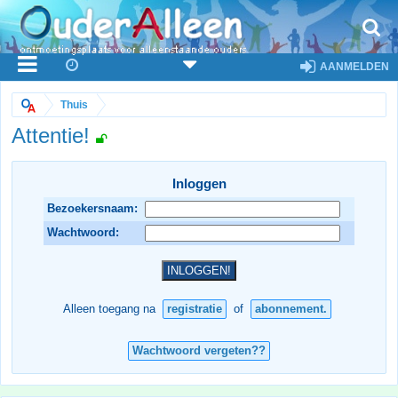
AANMELDEN
Thuis
Attentie!
Inloggen
Bezoekersnaam:
Wachtwoord:
Alleen toegang na
registratie
of
abonnement.
Wachtwoord vergeten??