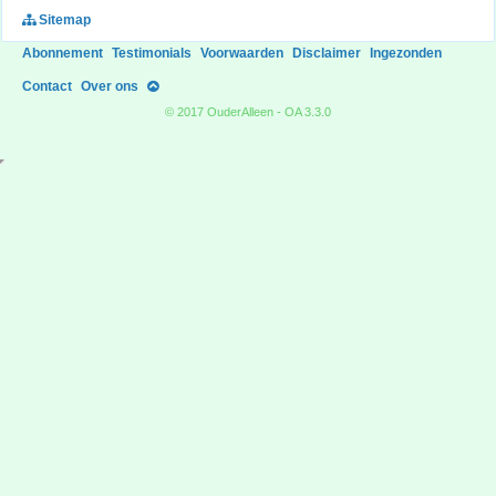
Sitemap
Abonnement
Testimonials
Voorwaarden
Disclaimer
Ingezonden
Contact
Over ons
© 2017 OuderAlleen - OA 3.3.0