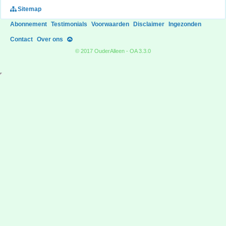
Sitemap
Abonnement
Testimonials
Voorwaarden
Disclaimer
Ingezonden
Contact
Over ons
© 2017 OuderAlleen - OA 3.3.0