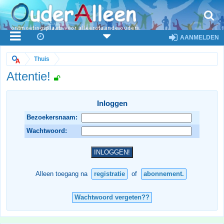
AANMELDEN
Thuis
Attentie!
Inloggen
Bezoekersnaam:
Wachtwoord:
Alleen toegang na
registratie
of
abonnement.
Wachtwoord vergeten??