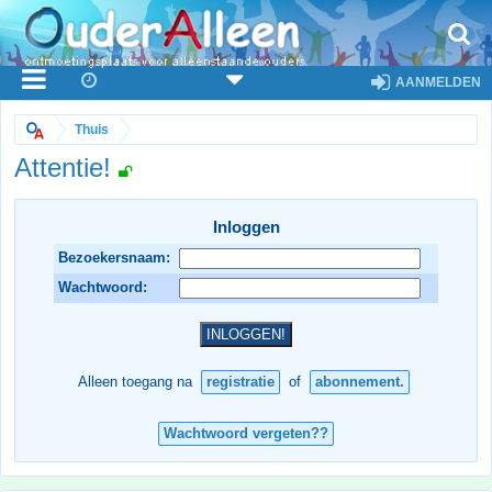
AANMELDEN
Thuis
Attentie!
Inloggen
Bezoekersnaam:
Wachtwoord:
Alleen toegang na
registratie
of
abonnement.
Wachtwoord vergeten??