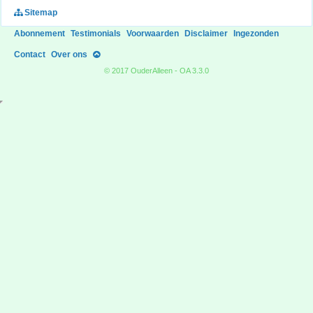
Sitemap
Abonnement
Testimonials
Voorwaarden
Disclaimer
Ingezonden
Contact
Over ons
© 2017 OuderAlleen - OA 3.3.0