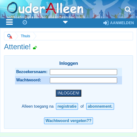
AANMELDEN
Thuis
Attentie!
Inloggen
Bezoekersnaam:
Wachtwoord:
Alleen toegang na
registratie
of
abonnement.
Wachtwoord vergeten??