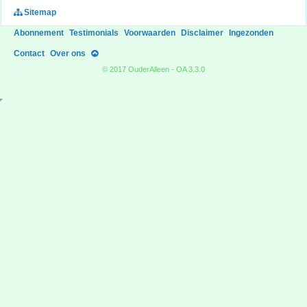
Sitemap
Abonnement
Testimonials
Voorwaarden
Disclaimer
Ingezonden
Contact
Over ons
© 2017 OuderAlleen - OA 3.3.0