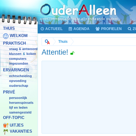
THUIS
ACTUEEL
AGENDA
PROFIELEN
Z
WELKOM
Thuis
PRAKTISCH
vraag & antwoord
Attentie!
klussen
koken
&
computers
ingezonden
ERVARINGEN
echtscheiding
opvoeding
ouderschap
PRIVÉ
persoonlijk
hersenspinsels
lijf en leden
samengesteld
OFF-TOPIC
UITJES
VAKANTIES