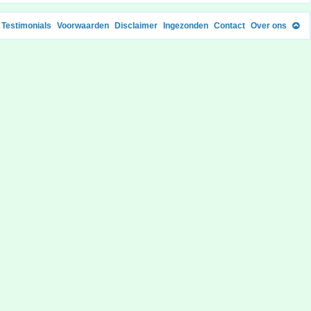
Testimonials
Voorwaarden
Disclaimer
Ingezonden
Contact
Over ons