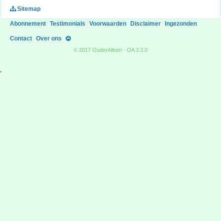
Sitemap
Abonnement
Testimonials
Voorwaarden
Disclaimer
Ingezonden
Contact
Over ons
© 2017 OuderAlleen - OA 3.3.0