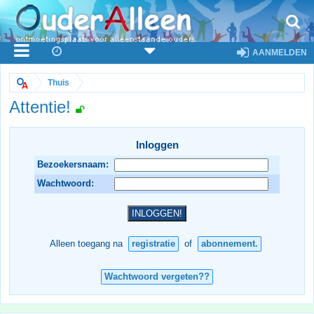
AANMELDEN
Thuis
Attentie!
Inloggen
Bezoekersnaam:
Wachtwoord:
Alleen toegang na
registratie
of
abonnement.
Wachtwoord vergeten??