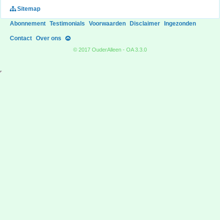
Sitemap
Abonnement
Testimonials
Voorwaarden
Disclaimer
Ingezonden
Contact
Over ons
© 2017 OuderAlleen - OA 3.3.0