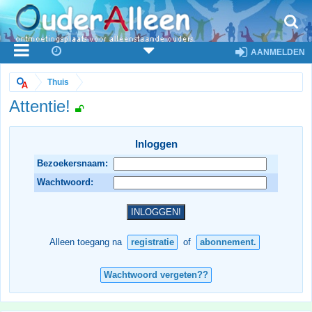
AANMELDEN
Thuis
Attentie!
Inloggen
Bezoekersnaam:
Wachtwoord:
Alleen toegang na
registratie
of
abonnement.
Wachtwoord vergeten??