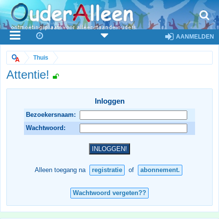
AANMELDEN
Thuis
Attentie!
Inloggen
Bezoekersnaam:
Wachtwoord:
Alleen toegang na
registratie
of
abonnement.
Wachtwoord vergeten??