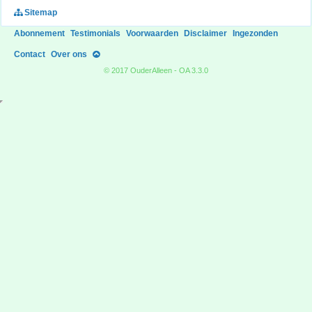
Sitemap
Abonnement
Testimonials
Voorwaarden
Disclaimer
Ingezonden
Contact
Over ons
© 2017 OuderAlleen - OA 3.3.0