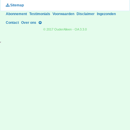
Sitemap
Abonnement
Testimonials
Voorwaarden
Disclaimer
Ingezonden
Contact
Over ons
© 2017 OuderAlleen - OA 3.3.0