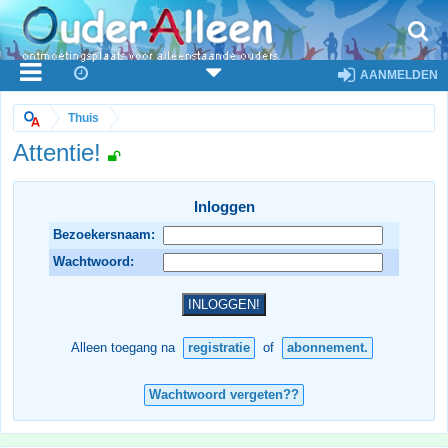
AANMELDEN
Thuis
Attentie!
Inloggen
Bezoekersnaam:
Wachtwoord:
Alleen toegang na
registratie
of
abonnement.
Wachtwoord vergeten??