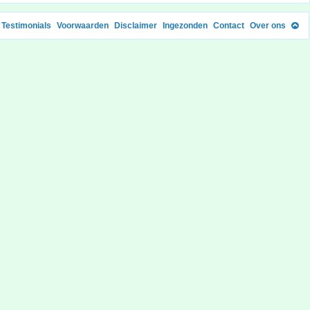
Testimonials
Voorwaarden
Disclaimer
Ingezonden
Contact
Over ons