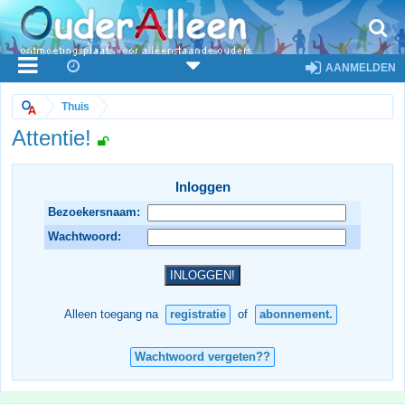
AANMELDEN
Thuis
Attentie!
Inloggen
Bezoekersnaam:
Wachtwoord:
Alleen toegang na
registratie
of
abonnement.
Wachtwoord vergeten??