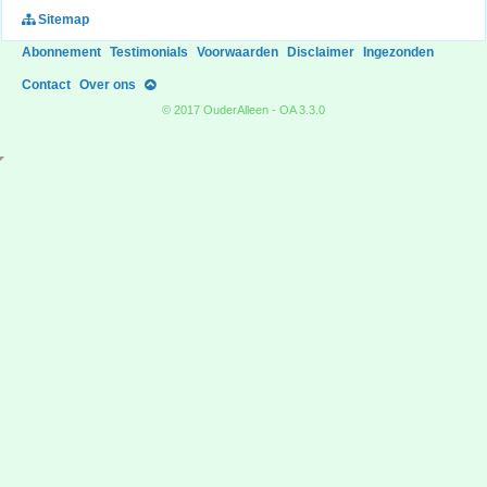
Sitemap
Abonnement
Testimonials
Voorwaarden
Disclaimer
Ingezonden
Contact
Over ons
© 2017 OuderAlleen - OA 3.3.0