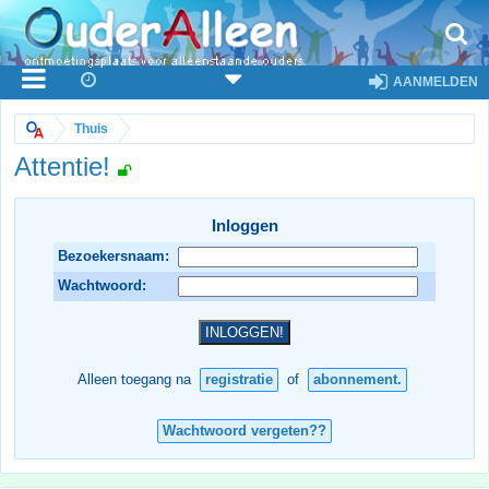
AANMELDEN
Thuis
Attentie!
Inloggen
Bezoekersnaam:
Wachtwoord:
Alleen toegang na
registratie
of
abonnement.
Wachtwoord vergeten??