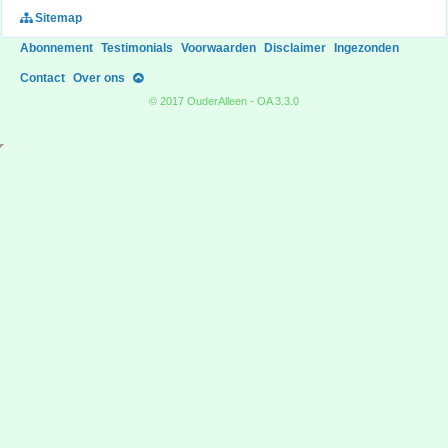
Sitemap
Abonnement
Testimonials
Voorwaarden
Disclaimer
Ingezonden
Contact
Over ons
© 2017 OuderAlleen - OA 3.3.0