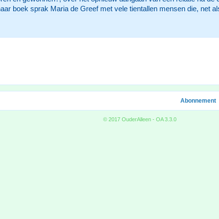
haar boek sprak Maria de Greef met vele tientallen mensen die, net a
Abonnement
© 2017 OuderAlleen - OA 3.3.0