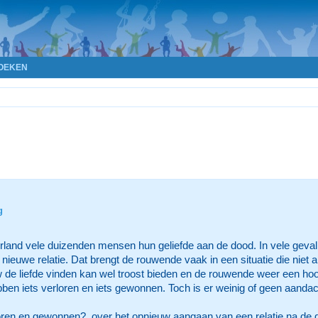
OEKEN
g
erland vele duizenden mensen hun geliefde aan de dood. In vele gevall
nieuwe relatie. Dat brengt de rouwende vaak in een situatie die niet a
de liefde vinden kan wel troost bieden en de rouwende weer een h
bben iets verloren en iets gewonnen. Toch is er weinig of geen aandach
oren en gewonnen?, over het opnieuw aangaan van een relatie na de 