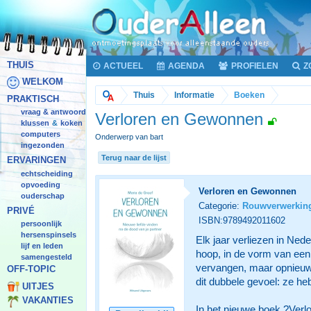
THUIS
ACTUEEL
AGENDA
PROFIELEN
Z
WELKOM
Thuis
Informatie
Boeken
PRAKTISCH
vraag & antwoord
Verloren en Gewonnen
klussen
koken
&
computers
Onderwerp van bart
ingezonden
Terug naar de lijst
ERVARINGEN
echtscheiding
opvoeding
Verloren en Gewonnen
ouderschap
Categorie:
Rouwverwerkin
PRIVÉ
ISBN:9789492011602
persoonlijk
hersenspinsels
Elk jaar verliezen in Ned
lijf en leden
hoop, in de vorm van een 
samengesteld
vervangen, maar opnieuw 
OFF-TOPIC
dit dubbele gevoel: ze he
UITJES
VAKANTIES
In het nieuwe boek ?Verl