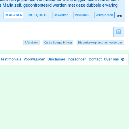
ls Maria zelf, geconfronteerd werden met deze dubbele ervaring.
REAGEREN
MET QUOTE
Bewerken
Misbruik?
Verwijderen
Afdrukken
Op de hoogte blijven
Dit onderwerp voor mij verbergen
Testimonials
Voorwaarden
Disclaimer
Ingezonden
Contact
Over ons