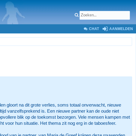
CHAT
AANMELDEN
en gloort na dit grote verlies, soms totaal onverwacht, nieuwe
ltijd vanzelfsprekend is. Een nieuwe partner kan de oude niet
oopvollere blik op de toekomst bezorgen. Vele mensen kampen met
t voor hun situatie. Het thema zit nog erg in de taboesfeer.
dood van je partner, van Maria de Greef krijgen deze rouwenden