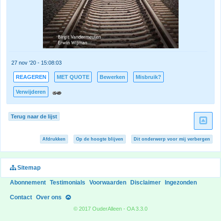
27 nov '20 - 15:08:03
REAGEREN
MET QUOTE
Bewerken
Misbruik?
Verwijderen
Terug naar de lijst
Afdrukken
Op de hoogte blijven
Dit onderwerp voor mij verbergen
Sitemap
Abonnement
Testimonials
Voorwaarden
Disclaimer
Ingezonden
Contact
Over ons
© 2017 OuderAlleen - OA 3.3.0