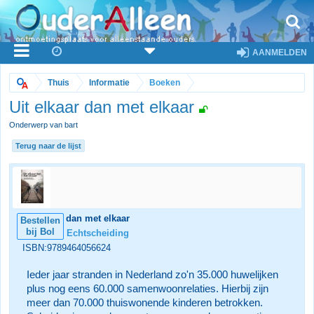
AANMELDEN
Thuis
Informatie
Boeken
Uit elkaar dan met elkaar
Onderwerp van bart
Terug naar de lijst
Uit elkaar dan met elkaar
Bestellen
bij Bol
Categorie:
Echtscheiding
ISBN:9789464056624
Ieder jaar stranden in Nederland zo'n 35.000 huwelijken
plus nog eens 60.000 samenwoonrelaties. Hierbij zijn
meer dan 70.000 thuiswonende kinderen betrokken.