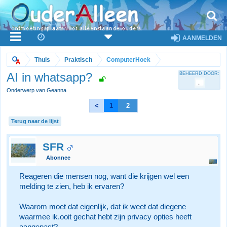
AANMELDEN
Thuis
Praktisch
ComputerHoek
AI in whatsapp?
BEHEERD DOOR:
Onderwerp van Geanna
<
1
2
Terug naar de lijst
SFR
Abonnee
Reageren die mensen nog, want die krijgen wel een
melding te zien, heb ik ervaren?
Waarom moet dat eigenlijk, dat ik weet dat diegene
waarmee ik.ooit gechat hebt zijn privacy opties heeft