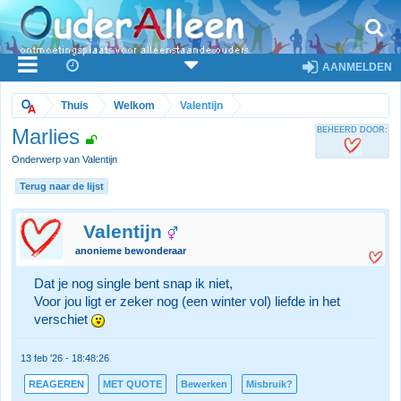
AANMELDEN
Thuis
Welkom
Valentijn
Marlies
BEHEERD DOOR:
Onderwerp van Valentijn
Terug naar de lijst
Valentijn
anonieme bewonderaar
Dat je nog single bent snap ik niet,
Voor jou ligt er zeker nog (een winter vol) liefde in het
verschiet
13 feb '26 - 18:48:26
REAGEREN
MET QUOTE
Bewerken
Misbruik?