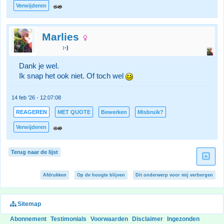
Verwijderen
Marlies
:-)
Dank je wel.
Ik snap het ook niet. Of toch wel
14 feb '26 - 12:07:08
REAGEREN
MET QUOTE
Bewerken
Misbruik?
Verwijderen
Terug naar de lijst
Afdrukken
Op de hoogte blijven
Dit onderwerp voor mij verbergen
Sitemap
Abonnement
Testimonials
Voorwaarden
Disclaimer
Ingezonden