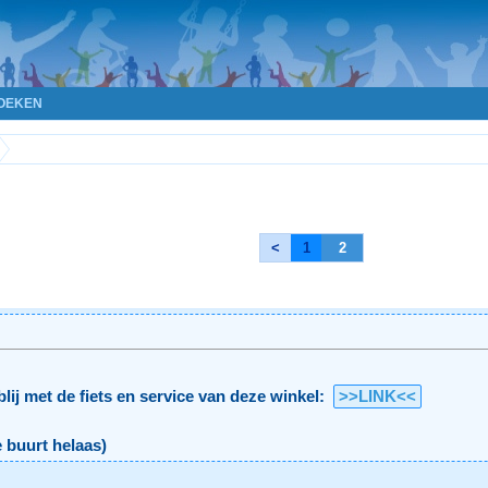
OEKEN
<
1
2
lij met de fiets en service van deze winkel:
>>LINK<<
e buurt helaas)