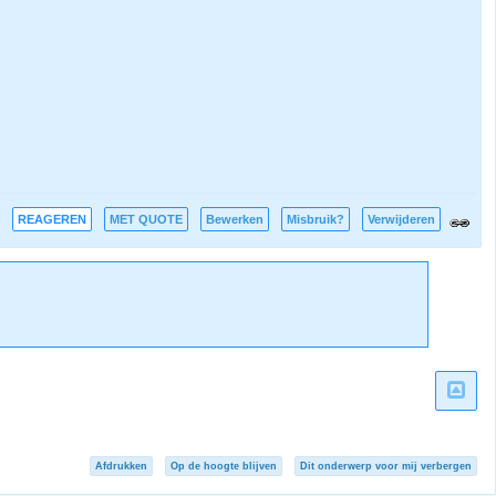
REAGEREN
MET QUOTE
Bewerken
Misbruik?
Verwijderen
Afdrukken
Op de hoogte blijven
Dit onderwerp voor mij verbergen