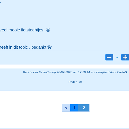
.
eel mooie fietstochtjes. 🤗
eft in dit topic , bedankt 🌺
-
Bericht van Carla-S is op 28-07-2026 om 17:28:14 uur verwijderd door Carla-S.
Reden: 🚲
<
1
2