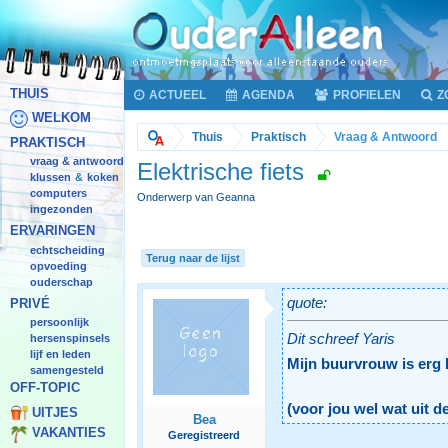
THUIS
ACTUEEL
AGENDA
PROFIELEN
Z
WELKOM
Thuis
Praktisch
Vraag & Antwoord
PRAKTISCH
vraag & antwoord
Elektrische fiets
klussen
koken
&
computers
Onderwerp van Geanna
ingezonden
ERVARINGEN
echtscheiding
Terug naar de lijst
opvoeding
ouderschap
quote:
PRIVÉ
persoonlijk
Dit schreef Yaris
hersenspinsels
lijf en leden
Mijn buurvrouw is erg b
samengesteld
OFF-TOPIC
(voor jou wel wat uit d
UITJES
Bea
VAKANTIES
Geregistreerd