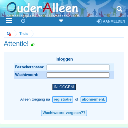
AANMELDEN
Thuis
Attentie!
Inloggen
Bezoekersnaam:
Wachtwoord:
Alleen toegang na
registratie
of
abonnement.
Wachtwoord vergeten??