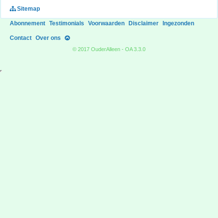
Sitemap
Abonnement
Testimonials
Voorwaarden
Disclaimer
Ingezonden
Contact
Over ons
© 2017 OuderAlleen - OA 3.3.0