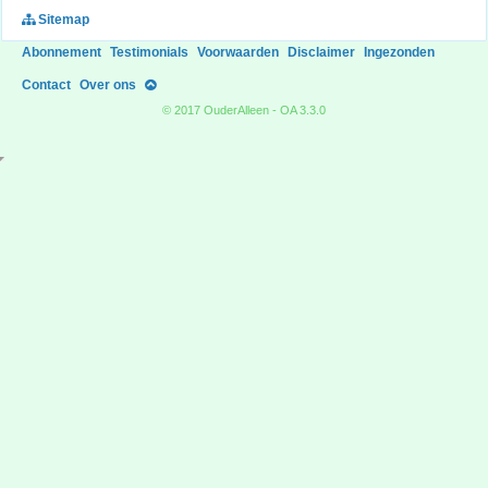
Sitemap
Abonnement
Testimonials
Voorwaarden
Disclaimer
Ingezonden
Contact
Over ons
© 2017 OuderAlleen - OA 3.3.0