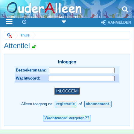
AANMELDEN
Thuis
Attentie!
Inloggen
Bezoekersnaam:
Wachtwoord:
Alleen toegang na
registratie
of
abonnement.
Wachtwoord vergeten??