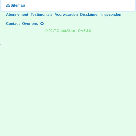
Sitemap
Abonnement
Testimonials
Voorwaarden
Disclaimer
Ingezonden
Contact
Over ons
© 2017 OuderAlleen - OA 3.3.0