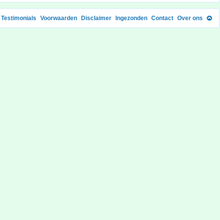
Testimonials
Voorwaarden
Disclaimer
Ingezonden
Contact
Over ons