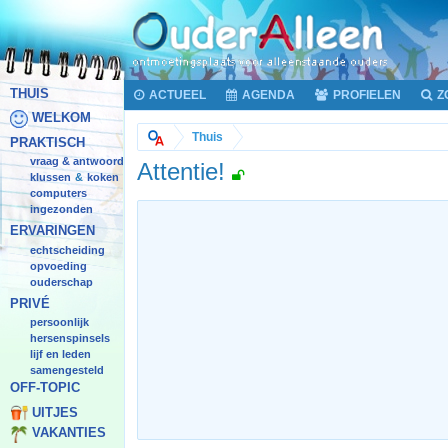
THUIS
ACTUEEL
AGENDA
PROFIELEN
Z
WELKOM
Thuis
PRAKTISCH
vraag & antwoord
Attentie!
klussen
koken
&
computers
ingezonden
ERVARINGEN
echtscheiding
opvoeding
ouderschap
PRIVÉ
persoonlijk
hersenspinsels
lijf en leden
samengesteld
OFF-TOPIC
UITJES
VAKANTIES