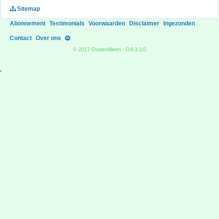
Sitemap
Abonnement
Testimonials
Voorwaarden
Disclaimer
Ingezonden
Contact
Over ons
© 2017 OuderAlleen - OA 3.3.0