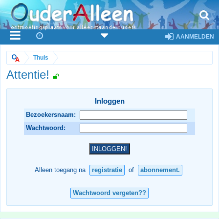
AANMELDEN
Thuis
Attentie!
Inloggen
Bezoekersnaam:
Wachtwoord:
Alleen toegang na
registratie
of
abonnement.
Wachtwoord vergeten??