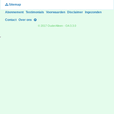
Sitemap
Abonnement
Testimonials
Voorwaarden
Disclaimer
Ingezonden
Contact
Over ons
© 2017 OuderAlleen - OA 3.3.0