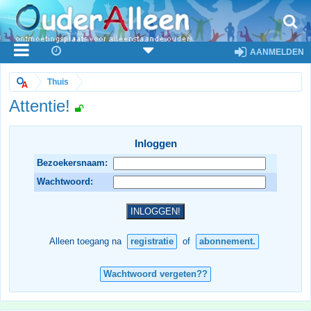
AANMELDEN
Thuis
Attentie!
Inloggen
Bezoekersnaam:
Wachtwoord:
Alleen toegang na
registratie
of
abonnement.
Wachtwoord vergeten??