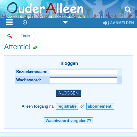
AANMELDEN
Thuis
Attentie!
Inloggen
Bezoekersnaam:
Wachtwoord:
Alleen toegang na
registratie
of
abonnement.
Wachtwoord vergeten??