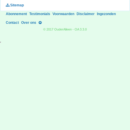
Sitemap
Abonnement
Testimonials
Voorwaarden
Disclaimer
Ingezonden
Contact
Over ons
© 2017 OuderAlleen - OA 3.3.0