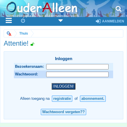
AANMELDEN
Thuis
Attentie!
Inloggen
Bezoekersnaam:
Wachtwoord:
Alleen toegang na
registratie
of
abonnement.
Wachtwoord vergeten??