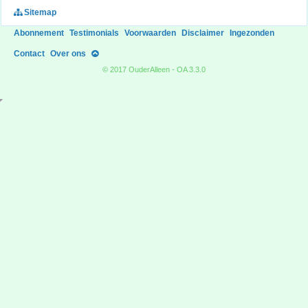
Sitemap
Abonnement
Testimonials
Voorwaarden
Disclaimer
Ingezonden
Contact
Over ons
© 2017 OuderAlleen - OA 3.3.0