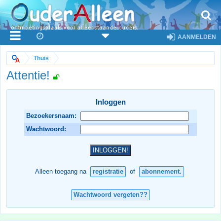
AANMELDEN
Thuis
Attentie!
Inloggen
Bezoekersnaam:
Wachtwoord:
Alleen toegang na
registratie
of
abonnement.
Wachtwoord vergeten??