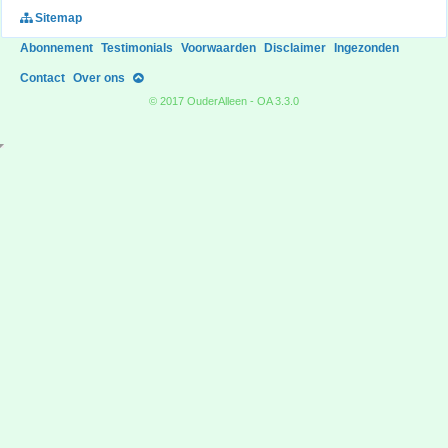
Sitemap
Abonnement
Testimonials
Voorwaarden
Disclaimer
Ingezonden
Contact
Over ons
© 2017 OuderAlleen - OA 3.3.0