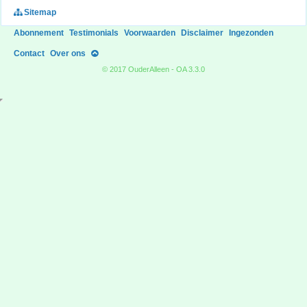
Sitemap
Abonnement
Testimonials
Voorwaarden
Disclaimer
Ingezonden
Contact
Over ons
© 2017 OuderAlleen - OA 3.3.0