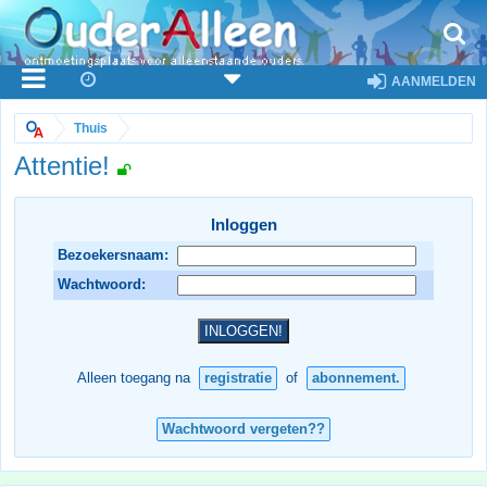
AANMELDEN
Thuis
Attentie!
Inloggen
Bezoekersnaam:
Wachtwoord:
Alleen toegang na
registratie
of
abonnement.
Wachtwoord vergeten??