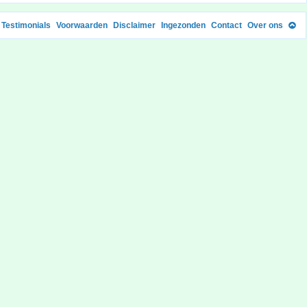
Testimonials
Voorwaarden
Disclaimer
Ingezonden
Contact
Over ons