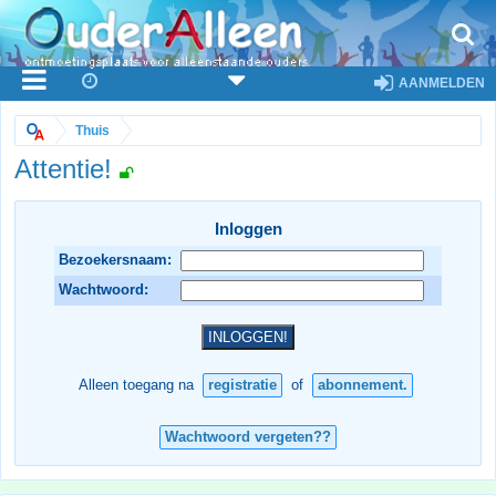
AANMELDEN
Thuis
Attentie!
Inloggen
Bezoekersnaam:
Wachtwoord:
Alleen toegang na
registratie
of
abonnement.
Wachtwoord vergeten??