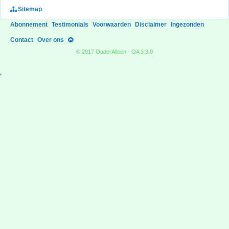
Sitemap
Abonnement
Testimonials
Voorwaarden
Disclaimer
Ingezonden
Contact
Over ons
© 2017 OuderAlleen - OA 3.3.0