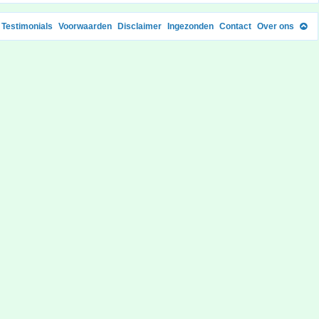
Testimonials
Voorwaarden
Disclaimer
Ingezonden
Contact
Over ons