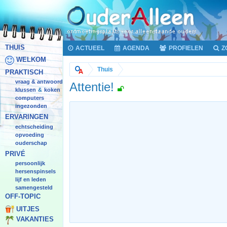
THUIS
ACTUEEL
AGENDA
PROFIELEN
Z
WELKOM
Thuis
PRAKTISCH
vraag & antwoord
Attentie!
klussen
koken
&
computers
ingezonden
ERVARINGEN
echtscheiding
opvoeding
ouderschap
PRIVÉ
persoonlijk
hersenspinsels
lijf en leden
samengesteld
OFF-TOPIC
UITJES
VAKANTIES