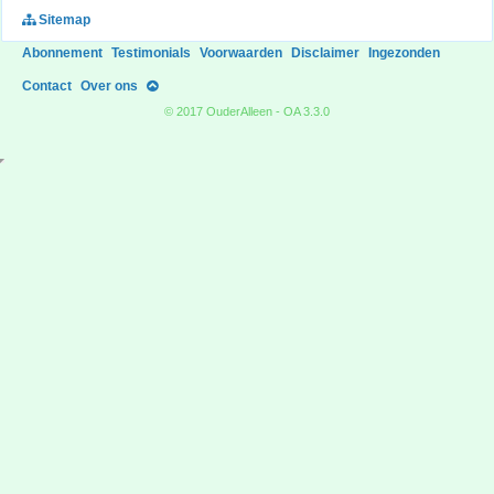
Sitemap
Abonnement
Testimonials
Voorwaarden
Disclaimer
Ingezonden
Contact
Over ons
© 2017 OuderAlleen - OA 3.3.0