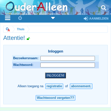
AANMELDEN
Thuis
Attentie!
Inloggen
Bezoekersnaam:
Wachtwoord:
Alleen toegang na
registratie
of
abonnement.
Wachtwoord vergeten??