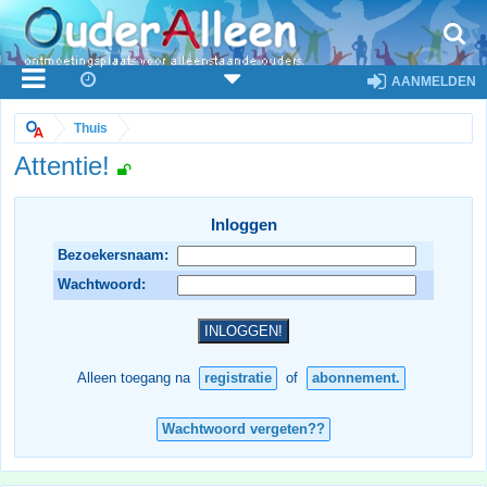
AANMELDEN
Thuis
Attentie!
Inloggen
Bezoekersnaam:
Wachtwoord:
Alleen toegang na
registratie
of
abonnement.
Wachtwoord vergeten??