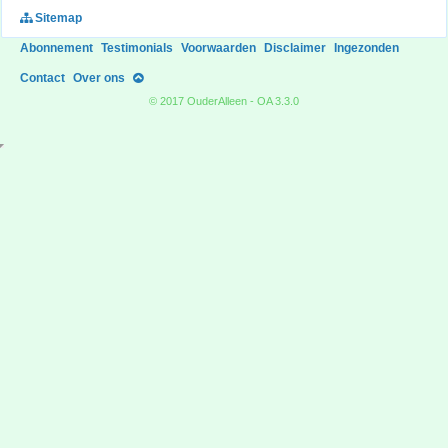
Sitemap
Abonnement
Testimonials
Voorwaarden
Disclaimer
Ingezonden
Contact
Over ons
© 2017 OuderAlleen - OA 3.3.0